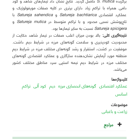
برگزیده
S. mutica
حاصل گردید. نتایج نشان داد تیمارهای شاهد و کود
دامی همراه با تراکم زیاد دارای برتری در کلیه صفات مورفولوژیک و
عملکرد اقتصادی
Satureja bachtiarica
و
Satureja sahendica
با
تاج‌پوشش نسبی محدود و با تراکم متوسط در
Satureja mutica
و
Satureja spicigera
نسبت به سایر تیمارها بود.
نتیجه‌گیری کلی:
بالا بودن میزان اغلب صفات در تیمار شاهد حکایت از
محدودیت کودپذیری و سلامت گونه‌های مرزه در شرایط دیم داشت.
موفقیت در کشت، استقرار و رشد گونه‌های مختلف مرزه در شرایط دیم
منطقه مورد آزمایش نشان‌دهنده سازگاری و عملکرد اقتصادی گونه‌های
مختلف مرزه در شرایط دیم نیمه استپی سرد مناطق مختلف کشور
می‌باشد.
کلیدواژه‌ها
عملکرد اقتصادی
گونه‌های انحصاری مرزه
دیم
کود آلی
تراکم
اسانس
موضوعات
زراعت و باغبانی
مراجع