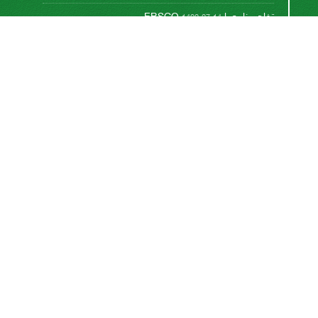
تفاهم نامه با EBSCO
1400-07-14
تفاهم نامه با پایگاه تخصصی بین المللی CABI
1393-08-17
This work is licensed under a
Creative Commons
.
Attribution 4.0 International License
اشتراک خبرنامه
برای دریافت اخبار و اطلاعیه های مهم نشریه در خبرنامه
نشریه مشترک شوید.
اشتراک