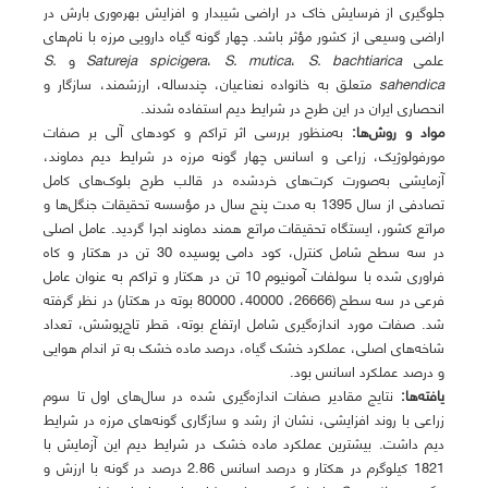
جلوگیری از فرسایش خاک در اراضی شیبدار و افزایش بهره‌وری بارش در
اراضی وسیعی از کشور مؤثر باشد. چهار گونه‌ گیاه دارویی مرزه با نام‌های
علمی
S. bachtiarica
،
S. mutica
،
Satureja spicigera
و
S.
sahendica
متعلق به خانواده نعناعیان، چندساله، ارزشمند، سازگار و
انحصاری ایران در این طرح در شرایط دیم استفاده شدند.
مواد و روش‌ها:
به‌منظور بررسی اثر تراکم و کودهای آلی بر صفات
مورفولوژیک، زراعی و اسانس چهار گونه مرزه در شرایط دیم دماوند،
آزمایشی به‌صورت کرت‌های خردشده در قالب طرح بلوک‌های کامل
تصادفی از سال 1395 به مدت پنج سال در مؤسسه تحقیقات جنگل‌ها و
مراتع کشور، ایستگاه تحقیقات مراتع همند دماوند اجرا گردید. عامل اصلی
در سه سطح شامل کنترل، کود دامی پوسیده 30 تن در هکتار و کاه
فراوری شده با سولفات آمونیوم 10 تن در هکتار و تراکم به عنوان عامل
فرعی در سه سطح (26666، 40000، 80000 بوته در هکتار) در نظر گرفته
شد. صفات مورد اندازه‌گیری شامل ارتفاع بوته، قطر تاج‌پوشش، تعداد
شاخه‌های اصلی، عملکرد خشک گیاه، درصد ماده خشک به تر اندام هوایی
و درصد عملکرد اسانس بود.
یافته‌ها:
نتایج مقادیر صفات اندازه‌گیری شده در سال‌های اول تا سوم
زراعی با روند افزایشی، نشان از رشد و سازگاری گونه‌های مرزه در شرایط
دیم داشت. بیشترین عملکرد ماده خشک در شرایط دیم این آزمایش با
1821 کیلوگرم در هکتار و درصد اسانس 2.86 درصد در گونه با ارزش و