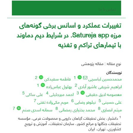
تماس با ما
تغییرات عملکرد و اسانس برخی گونه‌های
مرزه Satureja spp. در شرایط دیم دماوند
با تیمارهای تراکم و تغذیه
نوع مقاله : مقاله پژوهشی
نویسندگان
2
1
محمدحسین لباسچی
فاطمه سفیدکن
1
2
ابراهیم شریفی عاشور آبادی
بهلول عباس‌زاده
5
4
3
معصومه لایق حقیقی
احمد میرجلیلی
علی ساکی
7
6
5
علی حسینی
نیلوفر رضایی
مریم مکی‌زاده تفتی
7
8
8
میثم انصاری
محمد بختیاری رمضانی
سمانه اسدی صنم
1
دانشیار، بخش تحقیقات گیاهان دارویی و محصولات فرعی، مؤسسه
تحقیقات جنگلها و مراتع کشور، سازمان تحقیقات، آموزش و ترویج
کشاورزی، تهران، ایران