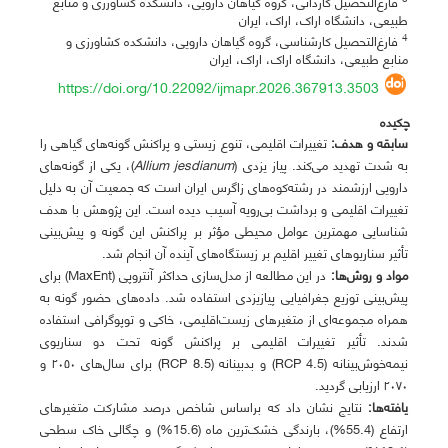
فارغ‌التحصیل کاردانی، گروه گیاهان دارویی، دانشکده کشاورزی و منابع
طبیعی، دانشگاه اراک، اراک، ایران
4
فارغ‌التحصیل کارشناسی، گروه گیاهان دارویی، دانشکده کشاورزی و
منابع طبیعی، دانشگاه اراک، اراک، ایران
https://doi.org/10.22092/ijmapr.2026.367913.3503
چکیده
سابقه و هدف:
تغییرات اقلیمی، تنوع زیستی و پراکنش گونه‌های گیاهی را
به شدت تهدید می‌کند. پیاز یزدی (
Allium jesdianum
)، یکی از گونه‌های
دارویی ارزشمند در رشته‌کوه‌های زاگرس ایران است که جمعیت آن به دلیل
تغییرات اقلیمی و برداشت بی‌رویه آسیب دیده است. این پژوهش با هدف
شناسایی مهمترین عوامل محیطی مؤثر بر پراکنش این گونه و پیش‌بینی
تأثیر سناریوهای تغییر اقلیم بر زیستگاه‌های آینده آن انجام شد.
مواد و روش‌ها:
در این مطالعه از مدل‌سازی حداکثر آنتروپی (MaxEnt) برای
پیش‌بینی توزیع جغرافیایی پیازیزدی استفاده شد. داده‌های حضور گونه به
همراه مجموعه‌ای از متغیرهای زیست‌اقلیمی، خاکی و توپوگرافی استفاده
شدند. تأثیر تغییرات اقلیمی بر پراکنش گونه تحت دو سناریوی
نیمه‌خوش‌بینانه (RCP 4.5) و بدبینانه (RCP 8.5) برای سال‌های ۲۰۵۰ و
۲۰۷۰ ارزیابی گردید.
یافته‌ها:
نتایج نشان داد که براساس شاخص درصد مشارکت متغیرهای
ارتفاع (55.4%)، بارندگی خشک‌ترین ماه (15.6%) و چگالی خاک سطحی