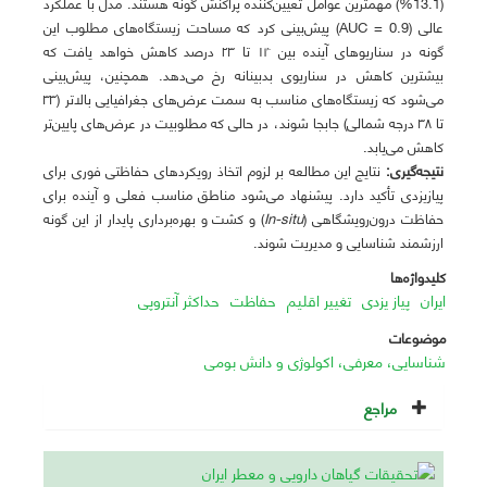
(13.1%) مهمترین عوامل تعیین‌کننده پراکنش گونه هستند. مدل با عملکرد
عالی (0.9 = AUC) پیش‌بینی کرد که مساحت زیستگاه‌های مطلوب این
گونه در سناریوهای آینده بین ۱۴ تا ۲۳ درصد کاهش خواهد یافت که
بیشترین کاهش در سناریوی بدبینانه رخ می‌دهد. همچنین، پیش‌بینی
می‌شود که زیستگاه‌های مناسب به سمت عرض‌های جغرافیایی بالاتر (۳۳
تا ۳۸ درجه شمالی) جابجا شوند، در حالی که مطلوبیت در عرض‌های پایین‌تر
کاهش می‌یابد.
نتیجه‌گیری:
نتایج این مطالعه بر لزوم اتخاذ رویکردهای حفاظتی فوری برای
پیازیزدی تأکید دارد. پیشنهاد می‌شود مناطق مناسب فعلی و آینده برای
حفاظت درون‌رویشگاهی (
In-situ
) و کشت و بهره‌برداری پایدار از این گونه
ارزشمند شناسایی و مدیریت شوند.
کلیدواژه‌ها
ایران
پیاز یزدی
تغییر اقلیم
حفاظت
حداکثر آنتروپی
موضوعات
شناسایی، معرفی، اکولوژی و دانش بومی
مراجع