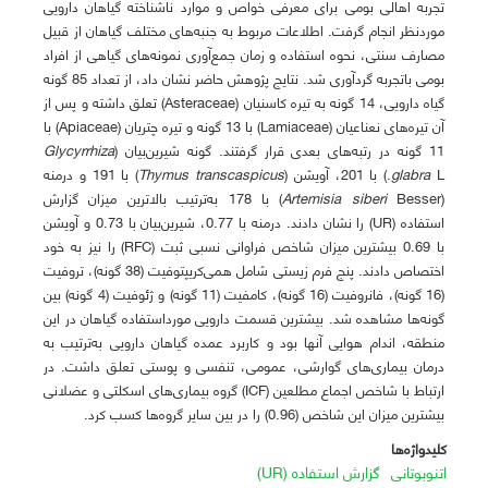
تجربه اهالی بومی برای معرفی خواص و موارد ناشناخته گیاهان دارویی
موردنظر انجام گرفت. اطلاعات مربوط به جنبه‌های مختلف گیاهان از قبیل
مصارف سنتی، نحوه استفاده و زمان جمع‌آوری نمونه‌های گیاهی از افراد
بومی باتجربه گردآوری شد. نتایج پژوهش حاضر نشان داد، از تعداد 85 گونه
گیاه دارویی، 14 گونه به تیره کاسنیان (Asteraceae) تعلق داشته و پس از
آن تیره‌های نعناعیان (Lamiaceae) با 13 گونه و تیره چتریان (Apiaceae) با
11 گونه در رتبه‌های بعدی قرار گرفتند. گونه‌ شیرین‌بیان (
Glycyrrhiza
L.) با 201، آویشن (
glabra
transcaspicus
Thymus
) با 191 و درمنه
(
Artemisia siberi
Besser) با 178 به‌ترتیب بالاترین میزان گزارش
استفاده (UR) را نشان دادند. درمنه با 0.77، شیرین‌بیان با 0.73 و آویشن
با 0.69 بیشترین میزان شاخص فراوانی نسبی ثبت (RFC) را نیز به خود
اختصاص دادند. پنج فرم زیستی شامل همی‌کریپتوفیت (38 گونه)، تروفیت
(16 گونه)، فانروفیت (16 گونه)، کامفیت (11 گونه) و ژئوفیت (4 گونه) بین
گونه‌ها مشاهده شد. بیشترین قسمت دارویی مورداستفاده گیاهان در این
منطقه، اندام هوایی آنها بود و کاربرد عمده گیاهان دارویی به‌ترتیب به
درمان بیماری‌های گوارشی، عمومی، تنفسی و پوستی تعلق داشت. در
ارتباط با شاخص اجماع مطلعین (ICF) گروه بیماری‌های اسکلتی و عضلانی
بیشترین میزان این شاخص (0.96) را در بین سایر گروه‌ها کسب کرد.
کلیدواژه‌ها
اتنوبوتانی
گزارش استفاده (UR)