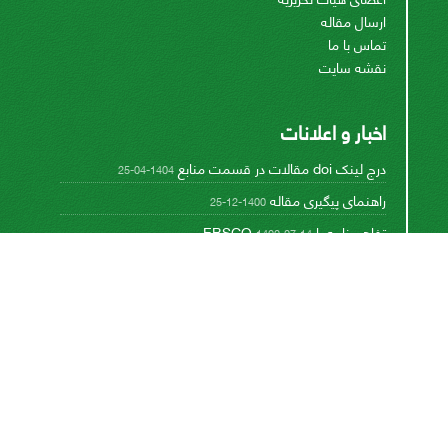
ارسال مقاله
تماس با ما
نقشه سایت
اخبار و اعلانات
درج لینک doi مقالات در قسمت منابع
1404-04-25
راهنمای پیگیری مقاله
1400-12-25
تفاهم نامه با EBSCO
1400-07-14
تفاهم نامه با پایگاه تخصصی بین المللی CABI
1393-08-17
This work is licensed under a
Creative Commons
.
Attribution 4.0 International License
اشتراک خبرنامه