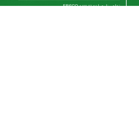
تفاهم نامه با EBSCO
1400-07-14
تفاهم نامه با پایگاه تخصصی بین المللی CABI
1393-08-17
This work is licensed under a
Creative Commons
.
Attribution 4.0 International License
اشتراک خبرنامه
برای دریافت اخبار و اطلاعیه های مهم نشریه در خبرنامه
نشریه مشترک شوید.
اشتراک