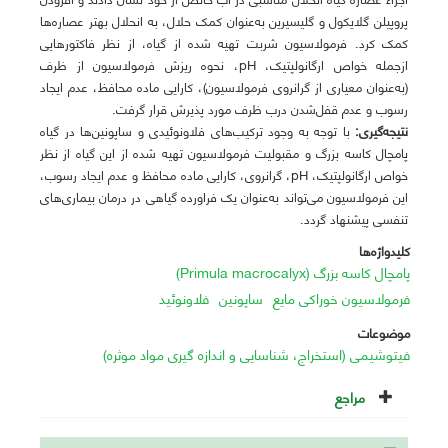
پروپیلن گلایکول و گلیسیرین به‌عنوان کمک حلال، به انحلال بهتر عصاره‌ها
کمک کرد. فرمولاسیون شربت تهیه شده از گیاه، از نظر فاکتورهایی
ازجمله خواص ارگانولپتیک، pH، نحوه ریزش فرمولاسیون از ظرف
(به‌عنوان معیاری از گرانروی فرمولاسیون)، کارایی ماده محافظ، عدم ایجاد
رسوب و عدم قفل‌شدن درب ظرف مورد پذیرش قرار گرفت.
نتیجه
گیری:
با توجه به وجود ترکیب‌های فلاونوئیدی و ساپونین‌ها در گیاه
پامچال کاسه بزرگ و مقبولیت فرمولاسیون تهیه شده از این گیاه از نظر
خواص ارگانولپتیک، pH، گرانروی، کارایی ماده محافظ و عدم ایجاد رسوب،
این فرمولاسیون می‌تواند به‌عنوان یک فراورده گیاهی در درمان بیماری‌های
تنفسی پیشنهاد گردد.
کلیدواژه‌ها
پامچال کاسه بزرگ (Primula macrocalyx)
فرمولاسیون خوراکی مایع
ساپونین
فلاونوئید
موضوعات
فیتوشیمی (استخراج، شناسایی و اندازه گیری مواد موثره)
مراجع