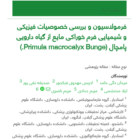
تماس با ما
فرمولاسیون و بررسی خصوصیات فیزیکی
و شیمیایی فرم خوراکی مایع از گیاه دارویی
پامچال (Primula macrocalyx Bunge.)
نوع مقاله : مقاله پژوهشی
نویسندگان
3
2
1
مرجان دائی حامد
ادریس مهدوی فیکجور
صدیقه نقی پور
6
5
4
لیلا محتشمی
مریم حدادی
مریم ناصری
1
استادیار، گروه فارماسیوتیکس، دانشکده داروسازی، دانشگاه علوم
پزشکی گیلان، رشت، ایران
2
کارشناس، مرکز تحقیقات بیوتکنولوژی پزشکی، دانشکده پیراپزشکی،
دانشگاه علوم پزشکی گیلان، لنگرود، ایران
3
دانشجو، کمیته تحقیقات دانشجویی، دانشکده داروسازی، دانشگاه علوم
پزشکی گیلان، رشت، ایران
4
استادیار، گروه فارماکوگنوزی، دانشکده داروسازی، دانشگاه علوم پزشکی