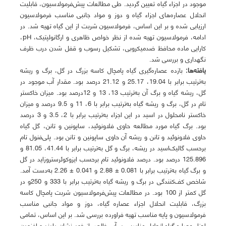
موجود در اجزاء گیاه تعیین گردید. طی مطالعات پیش‌فرمولاسیون، قابلیت
انحلال عصاره‌های اجزاء گیاه و دوز و مواد جانبی مناسب فرمولاسیون
ارزیابی شده و بر این اساس، فرمولاسیون شربت از این گیاه تهیه شد. در
ادامه، فرمولاسیون تهیه شده از نظر خواص ظاهری و ارگانولپتیک، pH،
کارایی ماده محافظ ضدمیکروبی، تشکیل رسوب و قفل شدن درب ظرف
نگهداری و بررسی شد.
یافته
ها:
بازده عصاره‌گیری گیاه پامچال کاسه بزرگ در گل، برگ و ریشه
به‌ترتیب برابر با 19.04، 25.17 و 21.12 درصد بود. مقدار آب موجود در
گل، ریشه گیاه و برگ آن به‌ترتیب 13، 13 و 12درصد بود. میزان خاکستر
تام در گل، برگ و ریشه گیاه به‌ترتیب برابر با 6، 11 و 9.5 درصد و میزان
خاکستر نامحلول در اسید در این اجزاء به‌ترتیب برابر با 2، 3.5 و 3 درصد
بود. برگ گیاه مورد مطالعه حاوی فلاونوئید، ساپونین و تانن، گل گیاه
حاوی فلاونوئید و تانن و ریشه آن حاوی ساپونین و تانن بود. پلی‌فنول تام
برحسب گالیک‌اسید در ریشه، برگ و گل به‌ترتیب برابر با 41.44، 81.05 و
125.896 درصد بود. درصد فلاونوئید تام برحسب ایزوکوئرستروزاید در گل
و برگ گیاه به‌ترتیب برابر با 0.081 ± 2.88 و 0.041 ± 2.26 به‌دست آمد.
شاخص کف‌کنندگی در برگ و ریشه گیاه به‌ترتیب برابر با 333 و 250و در
گل کمتر از 100 بود. در مطالعات پیش‌فرمولاسیون شربت پامچال کاسه
بزرگ، قابلیت انحلال اجزاء عصاره گیاه، دوز و مواد جانبی مناسب
فرمولاسیون و پایه مناسب تهیه فراورده بررسی شد. بر این اساس، تمامی
اجزاء عصاره گیاه انحلال مناسبی در آب خالص از خود نشان دادند و افزودن