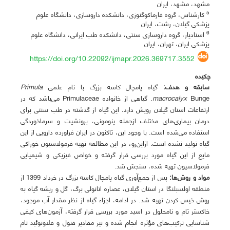
مشهد، مشهد، ایران
5
کارشناس، گروه فارماکوگنوزی، دانشکده داروسازی، دانشگاه علوم
پزشکی گیلان، رشت، ایران
6
استادیار، گروه داروسازی سنتی، دانشکده طب ایرانی، دانشگاه علوم
پزشکی ایران، تهران، ایران
https://doi.org/10.22092/ijmapr.2026.369717.3552
چکیده
سابقه
و
هدف:
گیاه پامچال کاسه بزرگ با نام علمی
Primula
macrocalyx
Bunge. گیاهی از خانواده Primulaceae می‌باشد که در
ارتفاعات استان گیلان رویش دارد. این گیاه از گذشته در طب سنتی برای
درمان بیماری‌های مختلف ازجمله پنومونی، برونشیت و سرماخوردگی
استفاده می‌شده است. با وجود این، تاکنون در ایران فراورده دارویی از این
گیاه تولید نشده ‌است. ازاین‌رو، در این مطالعه تهیه فرمولاسیون خوراکی
مایع از این گیاه مورد بررسی قرار گرفته و خواص فیزیکی و شیمیایی
فرمولاسیون تهیه شده، سنجش شد.
مواد
و
روش‌ها:
پس از جمع‌آوری گیاه پامچال کاسه بزرگ در خرداد 1399 از
منطقه اولسبلنگا در استان گیلان، عصاره اتانولی برگ، گل و ریشه گیاه به
روش خیس کردن تهیه شد. در ادامه، اجزاء گیاه از نظر مقدار آب موجود،
خاکستر تام و نامحلول در اسید مورد بررسی قرار گرفته، آزمون‌های کیفی
شناسایی ترکیب‌های مؤثره انجام شده و نیز مقادیر فنول و فلاونوئید تام