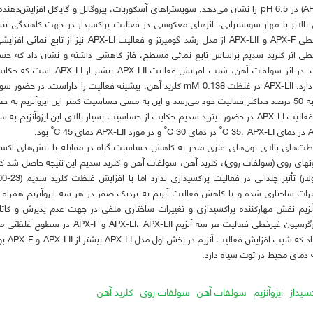
ایزوآنزیم (APX-F) در 6.5 pH را نشان می‌دهد. سوبستراهای آسکوربات، پیروگالل و گایاکل افز
الاتر با مهار سوبسترایی، اثرهای معکوسی در فعالیت پراکسیداز در جهت کاهندگی تنش ا
رگرسیون غیرخطی APX-F و APX-LII از مدل رشد گومپرتز و ف
دو آنزیم دیگر به 50 درصد حداکثر فعالیت خود می‌رسد و این به معنی حساسیت کمتر این ایزوآنز
شیب کاهش فعالیت APX-LI در حضور نیترید سدیم حکایت از حساسیت بسیار بالای این ایزوآنز
º
º
º
C 35، APX-LI در دمای
C 30 و در مورد APX-LII دمای
C 45 بود.
ت‌های بالای یون‌های فلزی منجر به کاهش حساسیت گیاه در مقابله با تنش‌های اکسیدا
نهای روی (سولفات روی)، کلرید آهن، سولفات آهن و کلرید سدیم این نتیجه حاصل شد که
ات ساختاری شده و با کاهش فعالیت آنزیم به نزدیک صفر در هر سه ایزوآنزیم همراه ب
نزیم نقش مهارکننده پراکسیدازی و تغییرات ساختاری منفی در جهت عدم پذیرش و کاتالی
می‌کند. آنالیز رگرسیون غیرخطی فعالیت هر سه آنز
تکه‌ای ن
به دمای محیط در توت سیاه دارد.
سیداز
ایزوآنزیم
سولفات آهن
سولفات روی
کلرید آهن