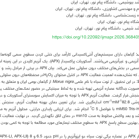
 بیوشیمی، دانشگاه پیام نور، تهران، ایران
م و مهندسی کشاورزی، دانشگاه پیام نور، تهران، ایران
ه زیست‌شناسی، دانشگاه پیام نور، تهران، ایران
شگاه پیام نور، تهران، ایران
 شیمی، دانشگاه پیام نور، تهران، ایران
https://doi.org/10.22092/ijmapr.2026.3684
:
گیاهان دارای سیستم‌های آنتی‌اکسیدانی کارآمد برای خنثی کردن سطوح سمی گونه‌ه
اجزای مختلف آنزیمی و غیرآنزیمی می‌باشند. آسکوربات پراکسیداز (X
فعال اکسیژن سمی در بخش‌های مختلف درون سلولی عمل می‌
ن‌دهنده اهمیت فعالیت APX در کنترل محتوای H
O
در محفظه‌های درون سلولی
2
2
:
در این تحقیق، از توت سیاه با نام علمی
Morus nigra
صورت جداگانه عصاره آنزیمی تهیه شده و به لحاظ سینتیکی در حضور نمک‌های مختلف NaCl، FeCl
O
4
-1
-1
شی cm
82.8 اندازه‌گیری شد. برای تعیین دمای بهینه فعالیت آنزیم، سنجش APX در دمای
mM
º
mM50 ) با فواصل
C 5 انجام شد. برای ارزیابی پایداری حرارتی، محلول آنزیم به مدت min 30 در حمام آب از 25 تا
با هدف تعیین بهترین سطح پاسخ APX به سطوح مختلف تیمارهای مورد مطالعه با توجه به