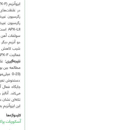
در غلظت‌های ب
فعالیت APX-F در دمای
نتیجه‌گیری:
غلظ
مطالعه بین یو
دستخوش تغییر
جایگاه فعال آ
این ایزوآنزیم 
کلیدواژه‌ها
آسکوربات پراک