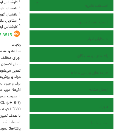
1
کارشناس ارشد
اطلاعات نشریه
2
دانشیار، علو
3
دانشیار، گرو
4
استادیار، دان
اعضای هیات تحریریه
5
کارشناس ارشد
05.3515
همکاران اجرایی
چکیده
سابقه و هدف
راهنمای نویسندگان
تعدیل می‌شود که نشا
هزینه های بررسی مقاله
مواد و روش‌ها
برگ و میوه به‌
ارسال مقاله
Na
3
از ضریب خامو
Tris-HCL (pH 6-7
داوران
º
استفاده شد.
تماس با ما
یافته‌ها: