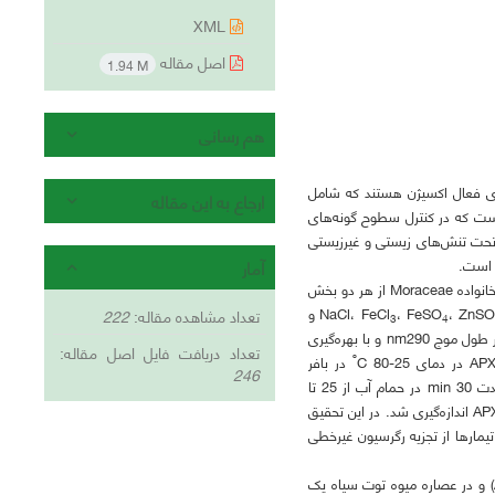
XML
اصل مقاله
1.94 M
هم رسانی
ای فعال اکسیژن هستند که شامل
ارجاع به این مقاله
AP)، یک آنزیم کلیدی در این زمینه است که در کنترل سطوح گونه‌های
کند. بیان APX در برخی از مراحل رشد و تحت تنش‌های زیستی و غیرزیستی
 است.
آمار
از گیاهان بومی ایران و متعلق به خانواده Moraceae از هر دو بخش
، ZnS
، FeSO
و
تعداد مشاهده مقاله:
222
3
4
N مورد سنجش قرار گرفت. فعالیت آنزیم APX با توجه به میزان اکسایش سوبسترای آسکوربات و در طول موج nm290 و با بهره‌گیری
تعداد دریافت فایل اصل مقاله:
º
C 80-25 در بافر
246
C80 انکوبه شد و بعد واکنش مخلوط به مدت min10 در دمای اتاق نگهداری گردید. در نهایت فعالیت APX اندازه‌گیری شد. در این تحقیق
 کمی بودن تیمارها از تجزیه رگرسیون غیرخطی
نمودار APX در عصاره برگی توت سیاه دو ایزوآنزیم را در pH حدود 6.5 و 8 (APX-LI, APX-LII) و در عصاره میوه توت سیاه یک