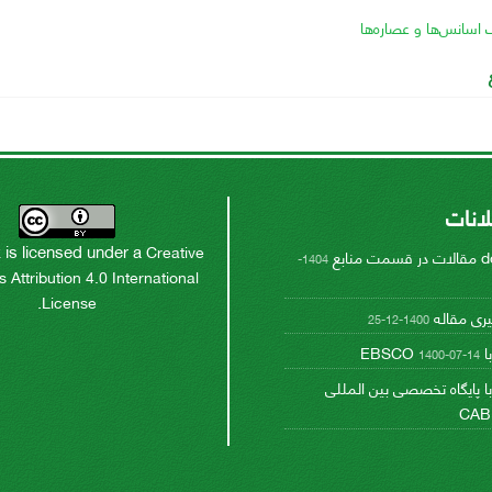
ک اسانس‌ها و عصاره‌ها
علانات
 is licensed under a
Creative
1404-
ttribution 4.0 International
.
License
یری مقاله
1400-12-25
EB
1400-07-14
با پایگاه تخصصی بین المللی
CAB