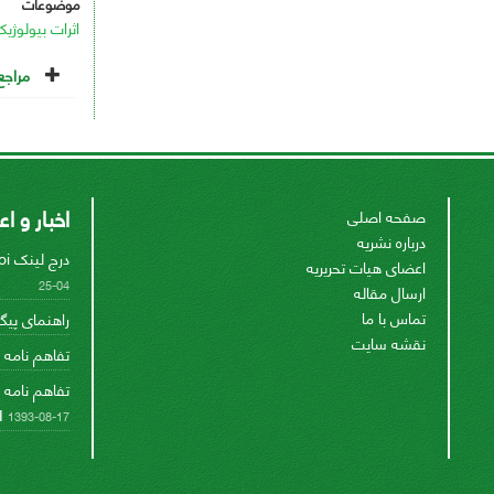
موضوعات
اثرات بیولوژی
مراجع
اخبار و ا
صفحه اصلی
درباره نشریه
درج لینک doi مقالات در قسمت منابع
اعضای هیات تحریریه
04-25
ارسال مقاله
تماس با ما
راهنمای پیگ
نقشه سایت
تفاهم نامه با SCO
تفاهم نامه 
I
1393-08-17