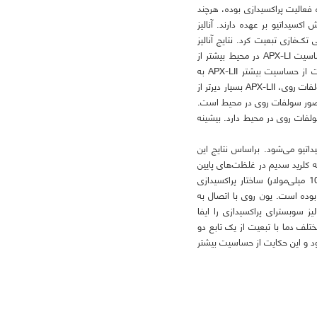
ایش‌دهنده فعالیت پراکسیدازی بوده، هرچند
کسیداتیو بر عهده دارند. آنالیز
عالیت APX-LI نیز از تابع نمائی افزایشی تک‌فازی تبعیت کرد. نتایج آنالیز
رگرسیون غیرخطی اثر کلرید سدیم براساس تابع نمائی مسطح، فاز کاهشی داشته و نشان داد که حساسیت APX-LI در محیط بیشتر از
APX-LII است. در اثر سولفات آهن، شیب افزایش فعالیت APX-LII بیشتر از APX-LI است که حکایت از حساسیت بیشتر APX-LII به
سولفات آهن دارد. APX-LII در غلظت mM 0.138 کلرید آهن، بیشینه فعالیت را داراست. در حضور سولفات روی، APX-LII بسیار دیرتر از
یم به حضور سولفات روی در محیط است.
یم به سولفات روی در محیط دارد. بیشینه
تیو می‌شود. براساس نتایج این
 کلرید سدیم در غلظت‌های پایین
(23-0 میلی‌مولار) تأثیر چندانی در فعالیت پراکسیدازی ندارد اما با افزایش غلظت کلرید سدیم (23-100 میلی‌مولار) ساختار پراکسیدازی
وده است. یون روی با اتصال به
ز سوبسترای پراکسیدازی را ایفا
یم APX-LI، APX-LII و APX-F در سطوح غلظتی مختلف دما با تبعیت از یک تابع دو
شان داد که شیب افزایش فعالیت آنزیم در بخش اول مدل APX-LI بیشتر از APX-LII و APX-F بود و این حکایت از حساسیت بیشتر