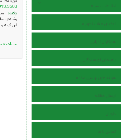
اطلاعات نشریه
7913.3503
چکیده
رشته‌کوه‌ه
اعضای هیات تحریریه
این گونه و 
همکاران اجرایی
مشاهده مق
راهنمای نویسندگان
هزینه های بررسی مقاله
ارسال مقاله
داوران
تماس با ما