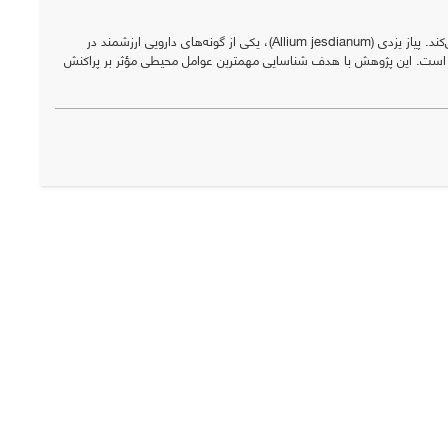
سابقه و هدف: تغییرات اقلیمی، تنوع زیستی و پراکنش گونه‌های گیاهی را به شدت تهدید می‌کند. پیاز یزدی (Allium jesdianum)، یکی از گونه‌های دارویی ارزشمند در
ده است. این پژوهش با هدف شناسایی مهمترین عوامل محیطی مؤثر بر پراکنش