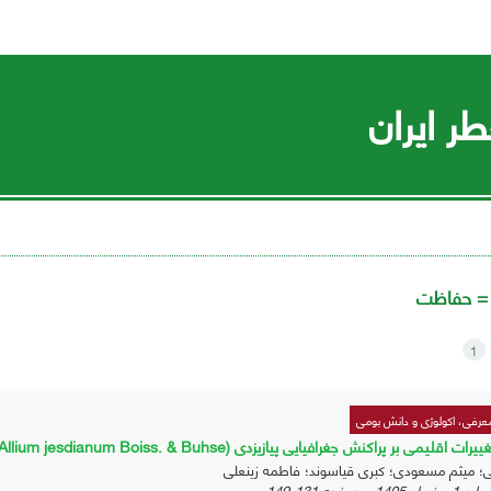
ر ایران
 =
حفاظت
1
عرفی، اکولوژی و دانش بومی
 بر پراکنش جغرافیایی پیازیزدی (Allium jesdianum Boiss. & Buhse) در ایران با استفاده از روش مدل‌سازی حداکثر آنتروپی
؛ میثم مسعودی؛ کبری قیاسوند؛ فاطمه زینعلی
131-149