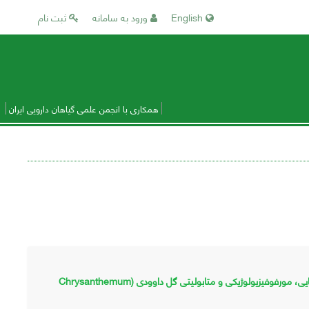
English
ورود به سامانه
ثبت نام
همکاری با انجمن علمی گیاهان دارویی ایران
ببررسی اثر هورمون‌های رشدی مختلف و عصاره مخمر به‌عنوان الیسیتور بر ویژگی‌های بیوشیمیایی، مورفوفیزیولوژیکی و متابولیتی گل داوودی (Chrysanthemum