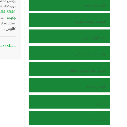
یونس محمود
اطلاعات نشریه
دوره 42، شماره 1 ، خرداد 1405، ، صفحه
9494.3545
چکیده
ساب
اعضای هیات تحریریه
استفاده از 
کالوس ...
همکاران اجرایی
مشاهده مق
راهنمای نویسندگان
هزینه های بررسی مقاله
ارسال مقاله
داوران
تماس با ما