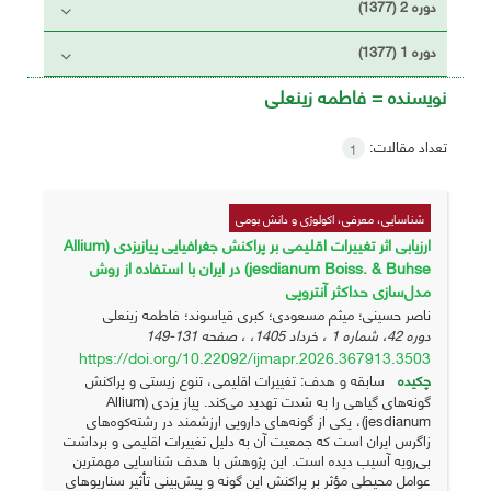
دوره 2 (1377)
دوره 1 (1377)
نویسنده =
فاطمه زینعلی
تعداد مقالات:
1
شناسایی، معرفی، اکولوژی و دانش بومی
ارزیابی اثر تغییرات اقلیمی بر پراکنش جغرافیایی پیازیزدی (Allium
jesdianum Boiss. & Buhse) در ایران با استفاده از روش
مدل‌سازی حداکثر آنتروپی
ناصر حسینی؛ میثم مسعودی؛ کبری قیاسوند؛ فاطمه زینعلی
دوره 42، شماره 1 ، خرداد 1405، ، صفحه
131-149
https://doi.org/10.22092/ijmapr.2026.367913.3503
چکیده
سابقه و هدف: تغییرات اقلیمی، تنوع زیستی و پراکنش
گونه‌های گیاهی را به شدت تهدید می‌کند. پیاز یزدی (Allium
jesdianum)، یکی از گونه‌های دارویی ارزشمند در رشته‌کوه‌های
زاگرس ایران است که جمعیت آن به دلیل تغییرات اقلیمی و برداشت
بی‌رویه آسیب دیده است. این پژوهش با هدف شناسایی مهمترین
عوامل محیطی مؤثر بر پراکنش این گونه و پیش‌بینی تأثیر سناریوهای